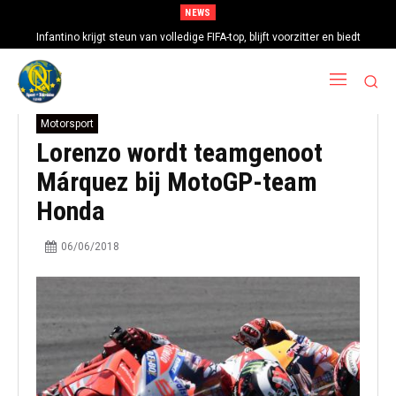
NEWS
Infantino krijgt steun van volledige FIFA-top, blijft voorzitter en biedt
excuses aan
Motorsport
Lorenzo wordt teamgenoot
Márquez bij MotoGP-team
Honda
06/06/2018