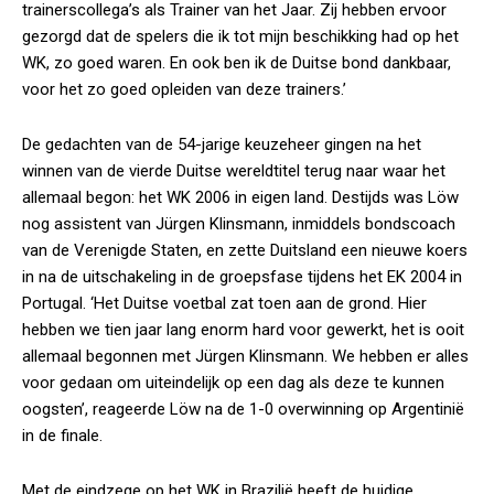
trainerscollega’s als Trainer van het Jaar. Zij hebben ervoor
gezorgd dat de spelers die ik tot mijn beschikking had op het
WK, zo goed waren. En ook ben ik de Duitse bond dankbaar,
voor het zo goed opleiden van deze trainers.’
De gedachten van de 54-jarige keuzeheer gingen na het
winnen van de vierde Duitse wereldtitel terug naar waar het
allemaal begon: het WK 2006 in eigen land. Destijds was Löw
nog assistent van Jürgen Klinsmann, inmiddels bondscoach
van de Verenigde Staten, en zette Duitsland een nieuwe koers
in na de uitschakeling in de groepsfase tijdens het EK 2004 in
Portugal. ‘Het Duitse voetbal zat toen aan de grond. Hier
hebben we tien jaar lang enorm hard voor gewerkt, het is ooit
allemaal begonnen met Jürgen Klinsmann. We hebben er alles
voor gedaan om uiteindelijk op een dag als deze te kunnen
oogsten’, reageerde Löw na de 1-0 overwinning op Argentinië
in de finale.
Met de eindzege op het WK in Brazilië heeft de huidige