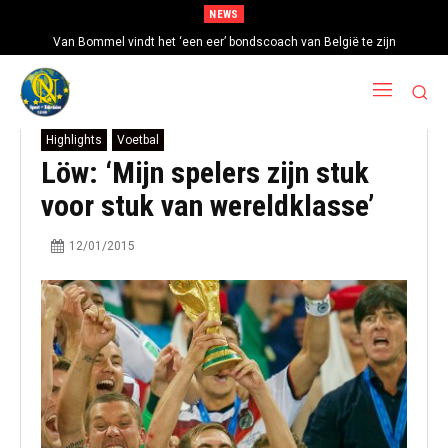
NEWS
Van Bommel vindt het ‘een eer’ bondscoach van België te zijn
Highlights
Voetbal
Löw: ‘Mijn spelers zijn stuk
voor stuk van wereldklasse’
12/01/2015