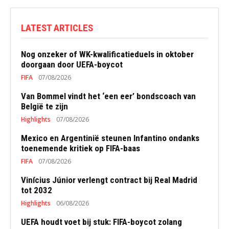
LATEST ARTICLES
Nog onzeker of WK-kwalificatieduels in oktober
doorgaan door UEFA-boycot
FIFA
07/08/2026
Van Bommel vindt het ‘een eer’ bondscoach van
België te zijn
Highlights
07/08/2026
Mexico en Argentinië steunen Infantino ondanks
toenemende kritiek op FIFA-baas
FIFA
07/08/2026
Vinícius Júnior verlengt contract bij Real Madrid
tot 2032
Highlights
06/08/2026
UEFA houdt voet bij stuk: FIFA-boycot zolang