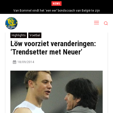
NEWS
Van Bommel vindt het ‘een eer’ bondscoach van België te zijn
Highlights
Voetbal
Löw voorziet veranderingen:
‘Trendsetter met Neuer’
18/09/2014