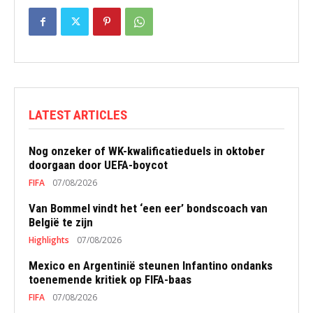
LATEST ARTICLES
Nog onzeker of WK-kwalificatieduels in oktober
doorgaan door UEFA-boycot
FIFA
07/08/2026
Van Bommel vindt het ‘een eer’ bondscoach van
België te zijn
Highlights
07/08/2026
Mexico en Argentinië steunen Infantino ondanks
toenemende kritiek op FIFA-baas
FIFA
07/08/2026