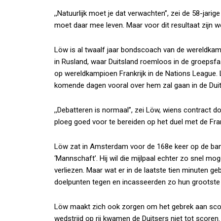
,,Natuurlijk moet je dat verwachten”, zei de 58-jarige
moet daar mee leven. Maar voor dit resultaat zijn we
Löw is al twaalf jaar bondscoach van de wereldkamp
in Rusland, waar Duitsland roemloos in de groepsfa
op wereldkampioen Frankrijk in de Nations League.
komende dagen vooral over hem zal gaan in de Dui
,,Debatteren is normaal”, zei Löw, wiens contract d
ploeg goed voor te bereiden op het duel met de Fra
Löw zat in Amsterdam voor de 168e keer op de ban
‘Mannschaft’. Hij wil die mijlpaal echter zo snel mo
verliezen. Maar wat er in de laatste tien minuten ge
doelpunten tegen en incasseerden zo hun grootste 
Löw maakt zich ook zorgen om het gebrek aan score
wedstrijd op rij kwamen de Duitsers niet tot scor