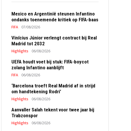
Mexico en Argentinië steunen Infantino
ondanks toenemende kritiek op FIFA-baas
FIFA
07/08/2026
Vinícius Júnior verlengt contract bij Real
Madrid tot 2032
Highlights
06/08/2026
UEFA houdt voet bij stuk: FIFA-boycot
zolang Infantino aanblijft
FIFA
06/08/2026
‘Barcelona troeft Real Madrid af in strijd
om handtekening Rodri’
Highlights
06/08/2026
Aanvaller Salah tekent voor twee jaar bij
Trabzonspor
Highlights
06/08/2026