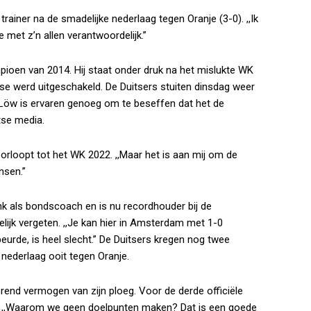
 trainer na de smadelijke nederlaag tegen Oranje (3-0). ,,Ik
 met z’n allen verantwoordelijk.”
ioen van 2014. Hij staat onder druk na het mislukte WK
se werd uitgeschakeld. De Duitsers stuiten dinsdag weer
 Löw is ervaren genoeg om te beseffen dat het de
tse media.
oorloopt tot het WK 2022. ,,Maar het is aan mij om de
nsen.”
k als bondscoach en is nu recordhouder bij de
gelijk vergeten. ,,Je kan hier in Amsterdam met 1-0
beurde, is heel slecht.” De Duitsers kregen nog twee
nederlaag ooit tegen Oranje.
nd vermogen van zijn ploeg. Voor de derde officiële
en. ,,Waarom we geen doelpunten maken? Dat is een goede