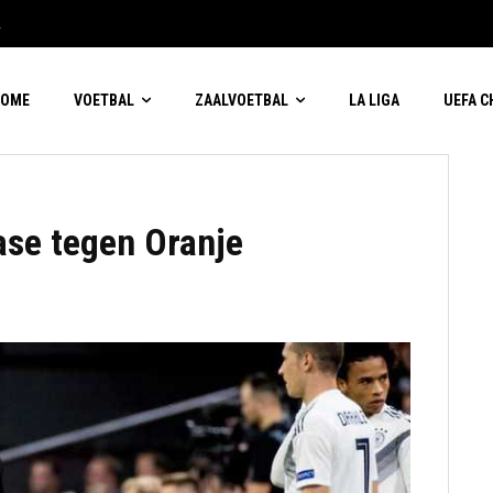
2
HOME
VOETBAL
ZAALVOETBAL
LA LIGA
UEFA 
ase tegen Oranje