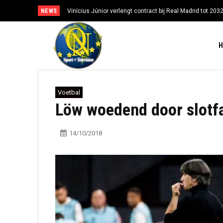
NEWS
Vinícius Júnior verlengt contract bij Real Madrid tot 203
Voetbal
Löw woedend door slotf
14/10/2018