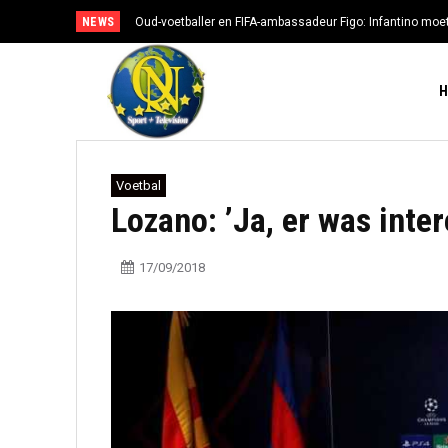
NEWS
Oud-voetballer en FIFA-ambassadeur Figo: Infantino moe
Voetbal
Lozano: ’Ja, er was inte
17/09/2018