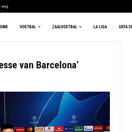
t weg
HOME
VOETBAL
ZAALVOETBAL
LA LIGA
UEFA 
resse van Barcelona’