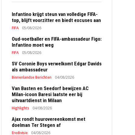
Infantino krijgt steun van volledige FIFA-
top, blijft voorzitter en biedt excuses aan
FIFA
05/08/2026
Oud-voetballer en FIFA-ambassadeur Figo:
Infantino moet weg
FIFA
05/08/2026
SV Coronie Boys verwelkomt Edgar Davids
als ambassadeur
Binnenlandse Berichten
04/08/2026
Van Basten en Seedorf bewijzen AC
Milan-icoon Baresi laatste eer bij
uitvaartdienst in Milaan
Highlights
04/08/2026
Ajax rondt huurovereenkomst met
doelman Ter Stegen af
Eredivisie
04/08/2026