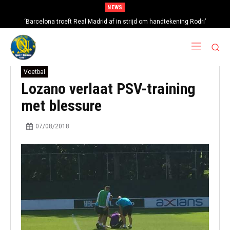
NEWS
‘Barcelona troeft Real Madrid af in strijd om handtekening Rodri’
Voetbal
Lozano verlaat PSV-training
met blessure
07/08/2018