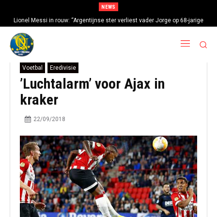
NEWS
Lionel Messi in rouw: “Argentijnse ster verliest vader Jorge op 68-jarige
leeftijd na gezondheidsproblemen”
Voetbal
Eredivisie
’Luchtalarm’ voor Ajax in
kraker
22/09/2018