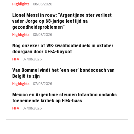
Highlights
08/08/2026
Lionel Messi in rouw: “Argentijnse ster verliest
vader Jorge op 68-jarige leeftijd na
gezondheidsproblemen”
Highlights
08/08/2026
Nog onzeker of WK-kwalificatieduels in oktober
doorgaan door UEFA-boycot
FIFA
07/08/2026
Van Bommel vindt het ‘een eer’ bondscoach van
België te zijn
Highlights
07/08/2026
Mexico en Argentinië steunen Infantino ondanks
toenemende kritiek op FIFA-baas
FIFA
07/08/2026