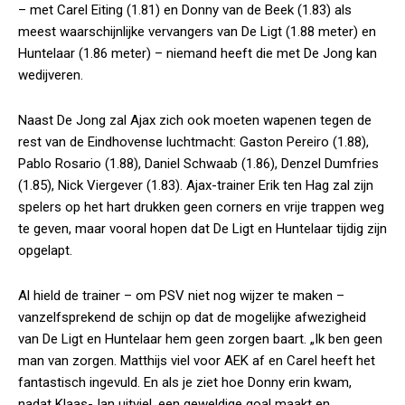
– met Carel Eiting (1.81) en Donny van de Beek (1.83) als
meest waarschijnlijke vervangers van De Ligt (1.88 meter) en
Huntelaar (1.86 meter) – niemand heeft die met De Jong kan
wedijveren.
Naast De Jong zal Ajax zich ook moeten wapenen tegen de
rest van de Eindhovense luchtmacht: Gaston Pereiro (1.88),
Pablo Rosario (1.88), Daniel Schwaab (1.86), Denzel Dumfries
(1.85), Nick Viergever (1.83). Ajax-trainer Erik ten Hag zal zijn
spelers op het hart drukken geen corners en vrije trappen weg
te geven, maar vooral hopen dat De Ligt en Huntelaar tijdig zijn
opgelapt.
Al hield de trainer – om PSV niet nog wijzer te maken –
vanzelfsprekend de schijn op dat de mogelijke afwezigheid
van De Ligt en Huntelaar hem geen zorgen baart. „Ik ben geen
man van zorgen. Matthijs viel voor AEK af en Carel heeft het
fantastisch ingevuld. En als je ziet hoe Donny erin kwam,
nadat Klaas-Jan uitviel, een geweldige goal maakt en