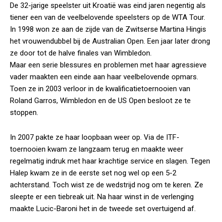
De 32-jarige speelster uit Kroatië was eind jaren negentig als
tiener een van de veelbelovende speelsters op de WTA Tour.
In 1998 won ze aan de zijde van de Zwitserse Martina Hingis
het vrouwendubbel bij de Australian Open. Een jaar later drong
ze door tot de halve finales van Wimbledon.
Maar een serie blessures en problemen met haar agressieve
vader maakten een einde aan haar veelbelovende opmars.
Toen ze in 2003 verloor in de kwalificatietoernooien van
Roland Garros, Wimbledon en de US Open besloot ze te
stoppen.
In 2007 pakte ze haar loopbaan weer op. Via de ITF-
toernooien kwam ze langzaam terug en maakte weer
regelmatig indruk met haar krachtige service en slagen. Tegen
Halep kwam ze in de eerste set nog wel op een 5-2
achterstand. Toch wist ze de wedstrijd nog om te keren. Ze
sleepte er een tiebreak uit. Na haar winst in de verlenging
maakte Lucic-Baroni het in de tweede set overtuigend af.