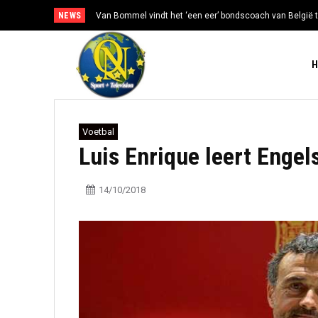
NEWS
Van Bommel vindt het ‘een eer’ bondscoach van België t
Voetbal
Luis Enrique leert Engel
14/10/2018