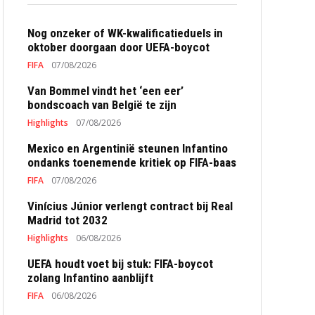
Nog onzeker of WK-kwalificatieduels in
oktober doorgaan door UEFA-boycot
FIFA
07/08/2026
Van Bommel vindt het ‘een eer’
bondscoach van België te zijn
Highlights
07/08/2026
Mexico en Argentinië steunen Infantino
ondanks toenemende kritiek op FIFA-baas
FIFA
07/08/2026
Vinícius Júnior verlengt contract bij Real
Madrid tot 2032
Highlights
06/08/2026
UEFA houdt voet bij stuk: FIFA-boycot
zolang Infantino aanblijft
FIFA
06/08/2026