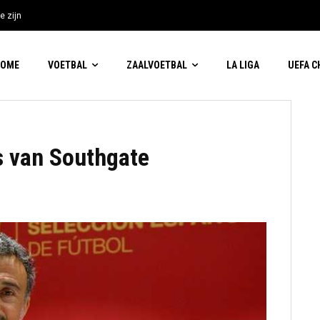
e zijn
HOME
VOETBAL
ZAALVOETBAL
LA LIGA
UEFA 
s van Southgate