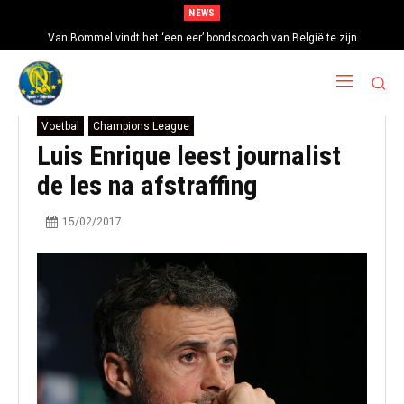
NEWS
Van Bommel vindt het ‘een eer’ bondscoach van België te zijn
Voetbal
Champions League
Luis Enrique leest journalist
de les na afstraffing
15/02/2017