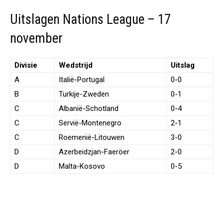
Uitslagen Nations League – 17
november
Divisie
Wedstrijd
Uitslag
A
Italië-Portugal
0-0
B
Turkije-Zweden
0-1
C
Albanië-Schotland
0-4
C
Servië-Montenegro
2-1
C
Roemenië-Litouwen
3-0
D
Azerbeidzjan-Faeröer
2-0
D
Malta-Kosovo
0-5