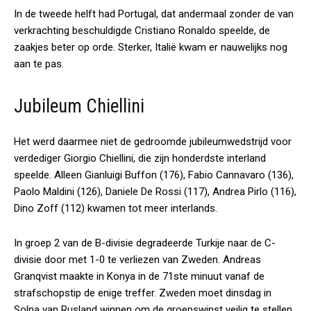
In de tweede helft had Portugal, dat andermaal zonder de van
verkrachting beschuldigde Cristiano Ronaldo speelde, de
zaakjes beter op orde. Sterker, Italië kwam er nauwelijks nog
aan te pas.
Jubileum Chiellini
Het werd daarmee niet de gedroomde jubileumwedstrijd voor
verdediger Giorgio Chiellini, die zijn honderdste interland
speelde. Alleen Gianluigi Buffon (176), Fabio Cannavaro (136),
Paolo Maldini (126), Daniele De Rossi (117), Andrea Pirlo (116),
Dino Zoff (112) kwamen tot meer interlands.
In groep 2 van de B-divisie degradeerde Turkije naar de C-
divisie door met 1-0 te verliezen van Zweden. Andreas
Granqvist maakte in Konya in de 71ste minuut vanaf de
strafschopstip de enige treffer. Zweden moet dinsdag in
Solna van Rusland winnen om de groepswinst veilig te stellen.