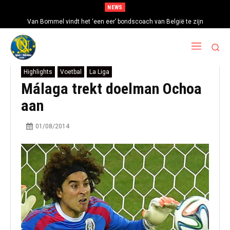
NEWS
Van Bommel vindt het ‘een eer’ bondscoach van België te zijn
Highlights
Voetbal
La Liga
Málaga trekt doelman Ochoa
aan
01/08/2014