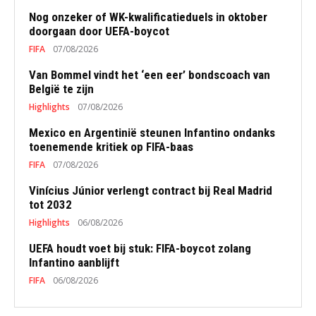
Nog onzeker of WK-kwalificatieduels in oktober
doorgaan door UEFA-boycot
FIFA
07/08/2026
Van Bommel vindt het ‘een eer’ bondscoach van
België te zijn
Highlights
07/08/2026
Mexico en Argentinië steunen Infantino ondanks
toenemende kritiek op FIFA-baas
FIFA
07/08/2026
Vinícius Júnior verlengt contract bij Real Madrid
tot 2032
Highlights
06/08/2026
UEFA houdt voet bij stuk: FIFA-boycot zolang
Infantino aanblijft
FIFA
06/08/2026