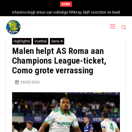
NEWS
Infantino krijgt steun van volledige FIFA-top, blijft voorzitter en biedt
excuses aan
Highlights
Voetbal
Serie A
Malen helpt AS Roma aan
Champions League-ticket,
Como grote verrassing
24/05/2026