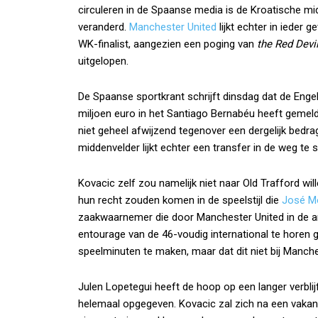
circuleren in de Spaanse media is de Kroatische mid
veranderd.
Manchester United
lijkt echter in ieder 
WK-finalist, aangezien een poging van
the Red Devi
uitgelopen.
De Spaanse sportkrant schrijft dinsdag dat de Eng
miljoen euro in het Santiago Bernabéu heeft gemeld
niet geheel afwijzend tegenover een dergelijk bedra
middenvelder lijkt echter een transfer in de weg te 
Kovacic zelf zou namelijk niet naar Old Trafford wille
hun recht zouden komen in de speelstijl die
José M
zaakwaarnemer die door Manchester United in de a
entourage van de 46-voudig international te horen 
speelminuten te maken, maar dat dit niet bij Manches
Julen Lopetegui heeft de hoop op een langer verblij
helemaal opgegeven. Kovacic zal zich na een vakan