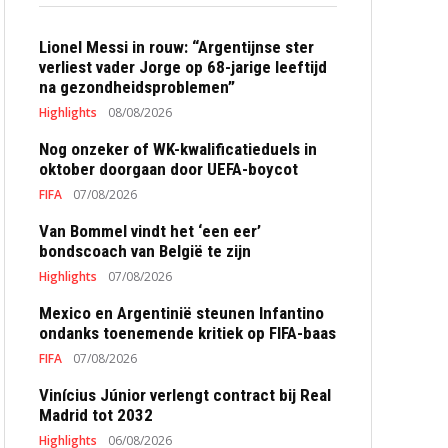
Lionel Messi in rouw: “Argentijnse ster
verliest vader Jorge op 68-jarige leeftijd
na gezondheidsproblemen”
Highlights
08/08/2026
Nog onzeker of WK-kwalificatieduels in
oktober doorgaan door UEFA-boycot
FIFA
07/08/2026
Van Bommel vindt het ‘een eer’
bondscoach van België te zijn
Highlights
07/08/2026
Mexico en Argentinië steunen Infantino
ondanks toenemende kritiek op FIFA-baas
FIFA
07/08/2026
Vinícius Júnior verlengt contract bij Real
Madrid tot 2032
Highlights
06/08/2026