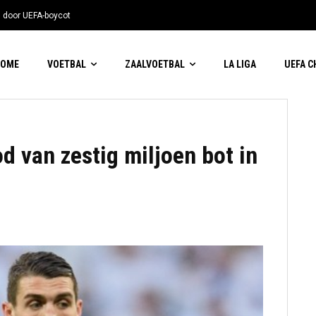
n door UEFA-boycot
HOME
VOETBAL
ZAALVOETBAL
LA LIGA
UEFA 
 van zestig miljoen bot in