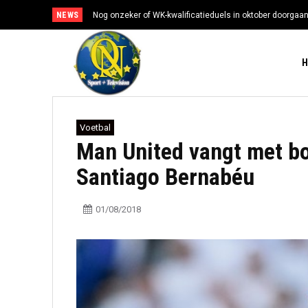
NEWS
Nog onzeker of WK-kwalificatieduels in oktober doorgaa
Voetbal
Man United vangt met bod
Santiago Bernabéu
01/08/2018