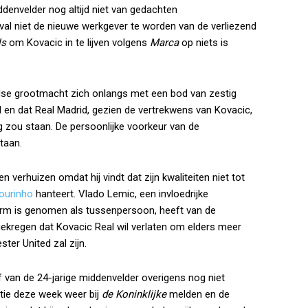
denvelder nog altijd niet van gedachten
geval niet de nieuwe werkgever te worden van de verliezend
ls
om Kovacic in te lijven volgens
Marca
op niets is
else grootmacht zich onlangs met een bod van zestig
 en dat Real Madrid, gezien de vertrekwens van Kovacic,
g zou staan. De persoonlijke voorkeur van de
staan.
n verhuizen omdat hij vindt dat zijn kwaliteiten niet tot
ourinho
hanteert. Vlado Lemic, een invloedrijke
rm is genomen als tussenpersoon, heeft van de
gekregen dat Kovacic Real wil verlaten om elders meer
ter United zal zijn.
f van de 24-jarige middenvelder overigens nog niet
tie deze week weer bij
de Koninklijke
melden en de