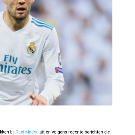
kken bij
Real Madrid
uit en volgens recente berichten die