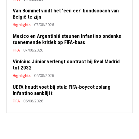
Van Bommel vindt het ‘een eer’ bondscoach van
België te zijn
Highlights
07/08/2026
Mexico en Argentinië steunen Infantino ondanks
toenemende kritiek op FIFA-baas
FIFA
07/08/2026
Vinícius Júnior verlengt contract bij Real Madrid
tot 2032
Highlights
06/08/2026
UEFA houdt voet bij stuk: FIFA-boycot zolang
Infantino aanblijft
FIFA
06/08/2026