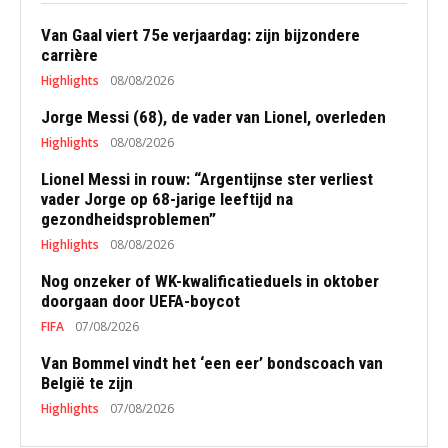
Van Gaal viert 75e verjaardag: zijn bijzondere
carrière
Highlights
08/08/2026
Jorge Messi (68), de vader van Lionel, overleden
Highlights
08/08/2026
Lionel Messi in rouw: “Argentijnse ster verliest
vader Jorge op 68-jarige leeftijd na
gezondheidsproblemen”
Highlights
08/08/2026
Nog onzeker of WK-kwalificatieduels in oktober
doorgaan door UEFA-boycot
FIFA
07/08/2026
Van Bommel vindt het ‘een eer’ bondscoach van
België te zijn
Highlights
07/08/2026