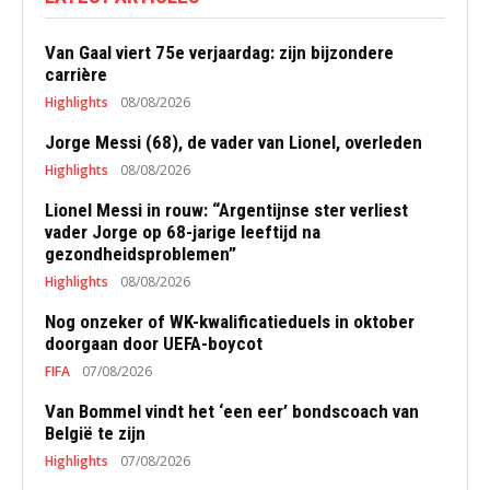
Van Gaal viert 75e verjaardag: zijn bijzondere
carrière
Highlights
08/08/2026
Jorge Messi (68), de vader van Lionel, overleden
Highlights
08/08/2026
Lionel Messi in rouw: “Argentijnse ster verliest
vader Jorge op 68-jarige leeftijd na
gezondheidsproblemen”
Highlights
08/08/2026
Nog onzeker of WK-kwalificatieduels in oktober
doorgaan door UEFA-boycot
FIFA
07/08/2026
Van Bommel vindt het ‘een eer’ bondscoach van
België te zijn
Highlights
07/08/2026