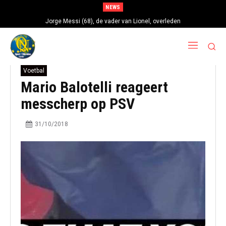
NEWS
Jorge Messi (68), de vader van Lionel, overleden
Voetbal
Mario Balotelli reageert
messcherp op PSV
31/10/2018