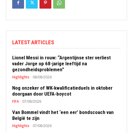
LATEST ARTICLES
Lionel Messi in rouw: “Argentijnse ster verliest
vader Jorge op 68-jarige leeftijd na
gezondheidsproblemen”
Highlights
08/08/2026
Nog onzeker of WK-kwalificatieduels in oktober
doorgaan door UEFA-boycot
FIFA
07/08/2026
Van Bommel vindt het ‘een eer’ bondscoach van
België te zijn
Highlights
07/08/2026