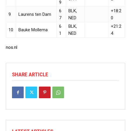
9
6
BLK,
+18:2
9
Laurens ten Dam
7
NED
0
6
BLK,
+21:2
10
Bauke Mollema
1
NED
4
nos.nl
SHARE ARTICLE