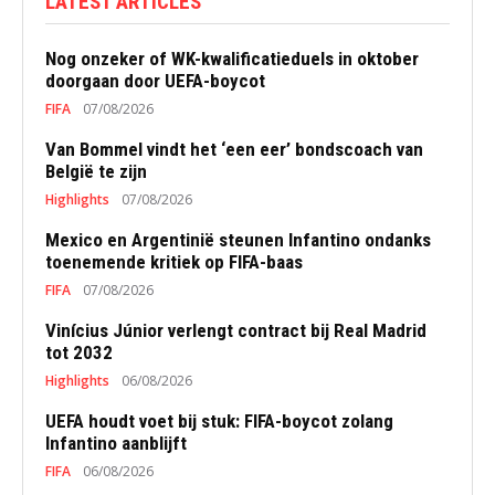
LATEST ARTICLES
Nog onzeker of WK-kwalificatieduels in oktober
doorgaan door UEFA-boycot
FIFA
07/08/2026
Van Bommel vindt het ‘een eer’ bondscoach van
België te zijn
Highlights
07/08/2026
Mexico en Argentinië steunen Infantino ondanks
toenemende kritiek op FIFA-baas
FIFA
07/08/2026
Vinícius Júnior verlengt contract bij Real Madrid
tot 2032
Highlights
06/08/2026
UEFA houdt voet bij stuk: FIFA-boycot zolang
Infantino aanblijft
FIFA
06/08/2026