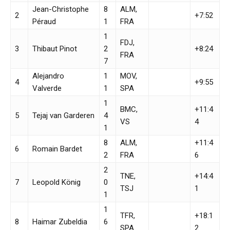
Jean-Christophe
8
ALM,
2
+7:52
Péraud
1
FRA
1
FDJ,
3
Thibaut Pinot
2
+8:24
FRA
7
Alejandro
1
MOV,
4
+9:55
Valverde
1
SPA
1
BMC,
+11:4
5
Tejaj van Garderen
4
VS
4
1
8
ALM,
+11:4
6
Romain Bardet
2
FRA
6
2
TNE,
+14:4
7
Leopold König
0
TSJ
1
1
1
TFR,
+18:1
8
Haimar Zubeldia
6
SPA
2