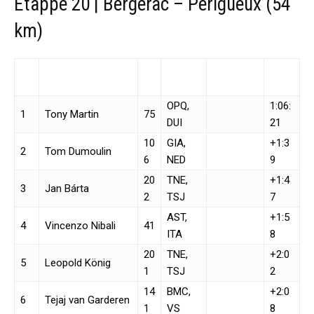
Etappe 20 | Bergerac – Périgueux (54
km)
P
N
Nationali
Naam
Team
Tijd
os
r.
teit
OPQ,
1:06:
1
Tony Martin
75
DUI
21
10
GIA,
+1:3
2
Tom Dumoulin
6
NED
9
20
TNE,
+1:4
3
Jan Bárta
2
TSJ
7
AST,
+1:5
4
Vincenzo Nibali
41
ITA
8
20
TNE,
+2:0
5
Leopold König
1
TSJ
2
14
BMC,
+2:0
6
Tejaj van Garderen
1
VS
8