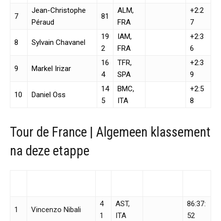
Jean-Christophe
ALM,
+2:2
7
81
Péraud
FRA
7
19
IAM,
+2:3
8
Sylvain Chavanel
2
FRA
6
16
TFR,
+2:3
9
Markel Irizar
4
SPA
9
14
BMC,
+2:5
10
Daniel Oss
5
ITA
8
Tour de France | Algemeen klassement
na deze etappe
P
N
Nationali
Naam
Team
Tijd
os
r.
teit
4
AST,
86:37:
1
Vincenzo Nibali
1
ITA
52