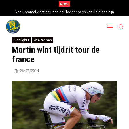
NEWS
Van Bommel vindt het ‘een eer’ bondscoach van België te zijn
Highlights
Wielrennen
Martin wint tijdrit tour de
france
26/07/2014