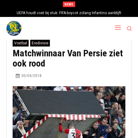
NEWS
UEFA houdt voet bij stuk: FIFA-boycot zolang Infantino aanblijft
Voetbal
Eredivisie
Matchwinnaar Van Persie ziet
ook rood
30/09/2018