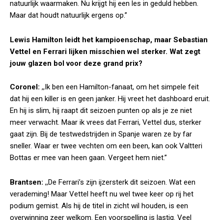
natuurlijk waarmaken. Nu krijgt hij een les in geduld hebben.
Maar dat houdt natuurlijk ergens op.”
Lewis Hamilton leidt het kampioenschap, maar Sebastian
Vettel en Ferrari lijken misschien wel sterker. Wat zegt
jouw glazen bol voor deze grand prix?
Coronel:
,,Ik ben een Hamilton-fanaat, om het simpele feit
dat hij een killer is en geen janker. Hij vreet het dashboard eruit.
En hij is slim, hij raapt dit seizoen punten op als je ze niet
meer verwacht. Maar ik vrees dat Ferrari, Vettel dus, sterker
gaat zijn. Bij de testwedstrijden in Spanje waren ze by far
sneller. Waar er twee vechten om een been, kan ook Valtteri
Bottas er mee van heen gaan. Vergeet hem niet.”
Brantsen:
,,De Ferrari’s zijn ijzersterk dit seizoen. Wat een
verademing! Maar Vettel heeft nu wel twee keer op rij het
podium gemist. Als hij de titel in zicht wil houden, is een
overwinning zeer welkom. Een voorspelling is lastig. Veel