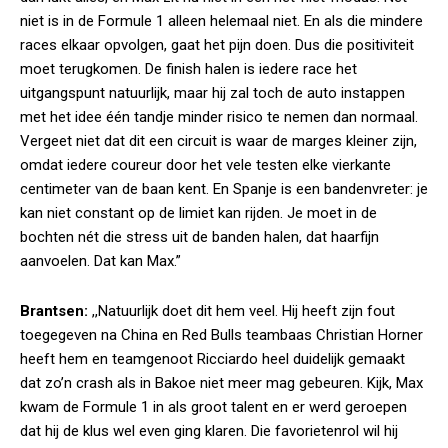
niet is in de Formule 1 alleen helemaal niet. En als die mindere
races elkaar opvolgen, gaat het pijn doen. Dus die positiviteit
moet terugkomen. De finish halen is iedere race het
uitgangspunt natuurlijk, maar hij zal toch de auto instappen
met het idee één tandje minder risico te nemen dan normaal.
Vergeet niet dat dit een circuit is waar de marges kleiner zijn,
omdat iedere coureur door het vele testen elke vierkante
centimeter van de baan kent. En Spanje is een bandenvreter: je
kan niet constant op de limiet kan rijden. Je moet in de
bochten nét die stress uit de banden halen, dat haarfijn
aanvoelen. Dat kan Max.”
Brantsen:
,,Natuurlijk doet dit hem veel. Hij heeft zijn fout
toegegeven na China en Red Bulls teambaas Christian Horner
heeft hem en teamgenoot Ricciardo heel duidelijk gemaakt
dat zo’n crash als in Bakoe niet meer mag gebeuren. Kijk, Max
kwam de Formule 1 in als groot talent en er werd geroepen
dat hij de klus wel even ging klaren. Die favorietenrol wil hij