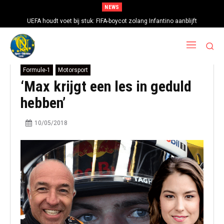
NEWS
UEFA houdt voet bij stuk: FIFA-boycot zolang Infantino aanblijft
Formule-1
Motorsport
‘Max krijgt een les in geduld
hebben’
10/05/2018