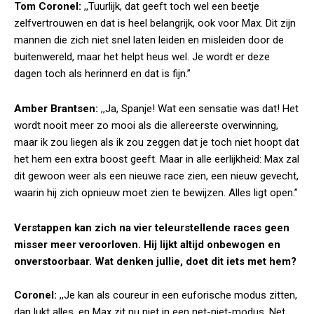
Tom Coronel:
,,Tuurlijk, dat geeft toch wel een beetje
zelfvertrouwen en dat is heel belangrijk, ook voor Max. Dit zijn
mannen die zich niet snel laten leiden en misleiden door de
buitenwereld, maar het helpt heus wel. Je wordt er deze
dagen toch als herinnerd en dat is fijn.”
Amber Brantsen:
,,Ja, Spanje! Wat een sensatie was dat! Het
wordt nooit meer zo mooi als die allereerste overwinning,
maar ik zou liegen als ik zou zeggen dat je toch niet hoopt dat
het hem een extra boost geeft. Maar in alle eerlijkheid: Max zal
dit gewoon weer als een nieuwe race zien, een nieuw gevecht,
waarin hij zich opnieuw moet zien te bewijzen. Alles ligt open.”
Verstappen kan zich na vier teleurstellende races geen
misser meer veroorloven. Hij lijkt altijd onbewogen en
onverstoorbaar. Wat denken jullie, doet dit iets met hem?
Coronel:
,,Je kan als coureur in een euforische modus zitten,
dan lukt alles, en Max zit nu niet in een net-niet-modus. Net