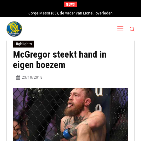
NEWS
Jorge Messi (68), de vader van Lionel, overleden
Highlights
McGregor steekt hand in
eigen boezem
23/10/2018