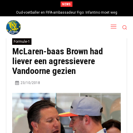
NEWS
Oud-voetballer en FIFA-ambassadeur Figo: Infantino moet weg
Formule-1
McLaren-baas Brown had
liever een agressievere
Vandoorne gezien
23/10/2018