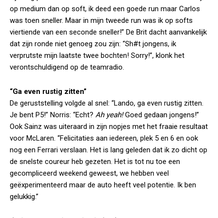
op medium dan op soft, ik deed een goede run maar Carlos
was toen sneller. Maar in mijn tweede run was ik op softs
viertiende van een seconde sneller!” De Brit dacht aanvankelijk
dat zijn ronde niet genoeg zou zijn: “Sh#t jongens, ik
verprutste mijn laatste twee bochten! Sorry!”, klonk het
verontschuldigend op de teamradio.
“Ga even rustig zitten”
De geruststelling volgde al snel: “Lando, ga even rustig zitten.
Je bent P5!” Norris: “Echt?
Ah yeah!
Goed gedaan jongens!”
Ook Sainz was uiteraard in zijn nopjes met het fraaie resultaat
voor McLaren. “Felicitaties aan iedereen, plek 5 en 6 en ook
nog een Ferrari verslaan. Het is lang geleden dat ik zo dicht op
de snelste coureur heb gezeten. Het is tot nu toe een
gecompliceerd weekend geweest, we hebben veel
geëxperimenteerd maar de auto heeft veel potentie. Ik ben
gelukkig.”