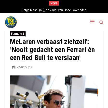
NEWS
Jorge Messi (68), de vader van Lionel, overleden
Formule-1
McLaren verbaast zichzelf:
‘Nooit gedacht een Ferrari én
een Red Bull te verslaan’
22/06/2019