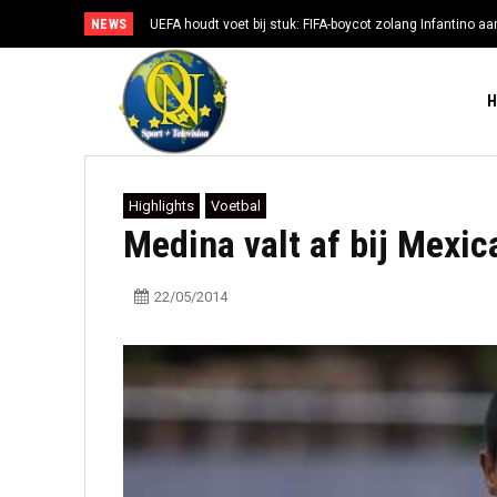
NEWS
UEFA houdt voet bij stuk: FIFA-boycot zolang Infantino aan
Highlights
Voetbal
Medina valt af bij Mexic
22/05/2014