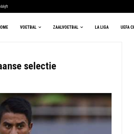
blijft
HOME
VOETBAL
ZAALVOETBAL
LA LIGA
UEFA 
aanse selectie