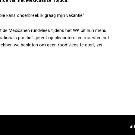
nce van het Mexicaanse Toluca.
oie kans onderbreek ik graag mijn vakantie.’
 de Mexicanen rundvlees tijdens het WK uit hun menu
rnationals positief getest op clenbuterol en moesten het
, hebben we besloten om geen rood vlees te eten’, zei
AU