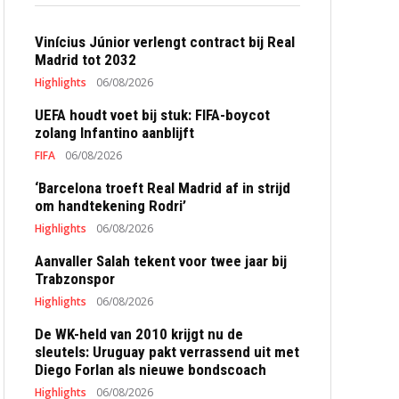
Vinícius Júnior verlengt contract bij Real
Madrid tot 2032
Highlights
06/08/2026
UEFA houdt voet bij stuk: FIFA-boycot
zolang Infantino aanblijft
FIFA
06/08/2026
‘Barcelona troeft Real Madrid af in strijd
om handtekening Rodri’
Highlights
06/08/2026
Aanvaller Salah tekent voor twee jaar bij
Trabzonspor
Highlights
06/08/2026
De WK-held van 2010 krijgt nu de
sleutels: Uruguay pakt verrassend uit met
Diego Forlan als nieuwe bondscoach
Highlights
06/08/2026