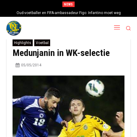
NEWS
Oud-voetballer en FIFA-ambassadeur Figo: Infantino moet weg
Highlights
Voetbal
Medunjanin in WK-selectie
05/05/2014