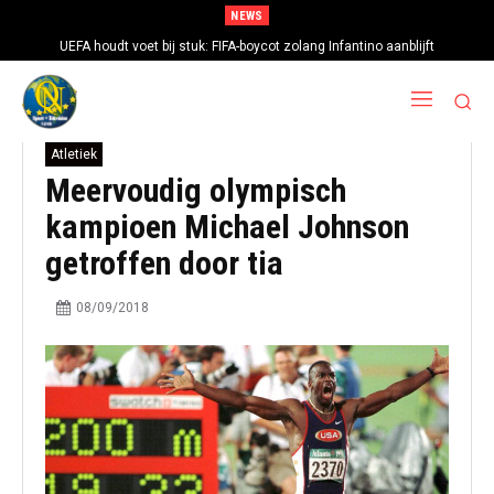
NEWS
UEFA houdt voet bij stuk: FIFA-boycot zolang Infantino aanblijft
Atletiek
Meervoudig olympisch
kampioen Michael Johnson
getroffen door tia
08/09/2018