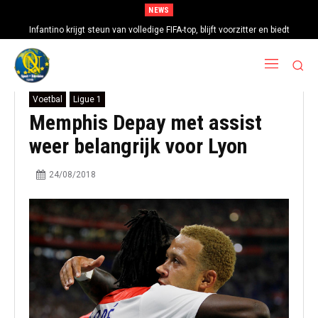
NEWS
Infantino krijgt steun van volledige FIFA-top, blijft voorzitter en biedt
excuses aan
Voetbal
Ligue 1
Memphis Depay met assist
weer belangrijk voor Lyon
24/08/2018