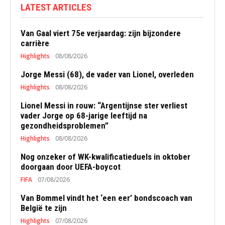
LATEST ARTICLES
Van Gaal viert 75e verjaardag: zijn bijzondere
carrière
Highlights
08/08/2026
Jorge Messi (68), de vader van Lionel, overleden
Highlights
08/08/2026
Lionel Messi in rouw: “Argentijnse ster verliest
vader Jorge op 68-jarige leeftijd na
gezondheidsproblemen”
Highlights
08/08/2026
Nog onzeker of WK-kwalificatieduels in oktober
doorgaan door UEFA-boycot
FIFA
07/08/2026
Van Bommel vindt het ‘een eer’ bondscoach van
België te zijn
Highlights
07/08/2026