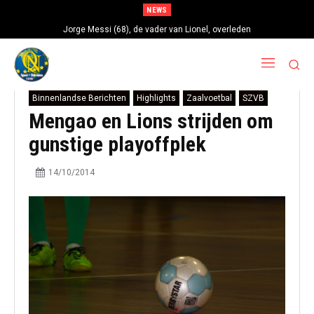
NEWS
Jorge Messi (68), de vader van Lionel, overleden
Binnenlandse Berichten
Highlights
Zaalvoetbal
SZVB
Mengao en Lions strijden om
gunstige playoffplek
14/10/2014