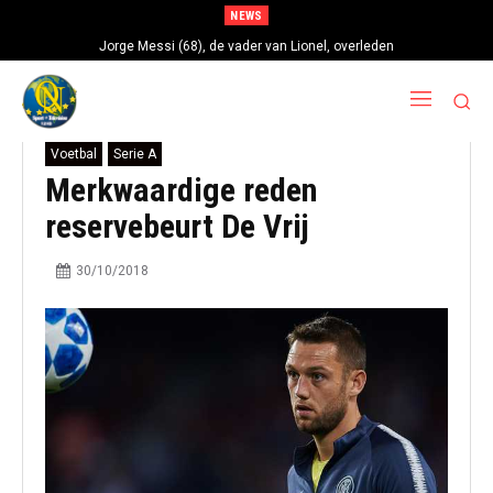
NEWS
Jorge Messi (68), de vader van Lionel, overleden
Voetbal
Serie A
Merkwaardige reden
reservebeurt De Vrij
30/10/2018