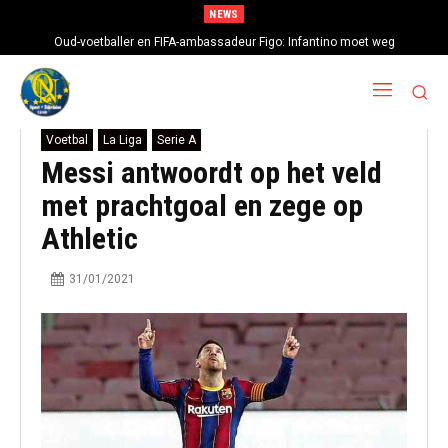
NEWS
Oud-voetballer en FIFA-ambassadeur Figo: Infantino moet weg
Voetbal
La Liga
Serie A
Messi antwoordt op het veld
met prachtgoal en zege op
Athletic
31/01/2021