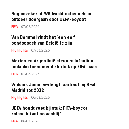
Nog onzeker of WK-kwalificatieduels in
oktober doorgaan door UEFA-boycot
FIFA
07/08/2026
Van Bommel vindt het ‘een eer’
bondscoach van België te zijn
Highlights
07/08/2026
Mexico en Argentinië steunen Infantino
ondanks toenemende kritiek op FIFA-baas
FIFA
07/08/2026
Vinícius Júnior verlengt contract bij Real
Madrid tot 2032
Highlights
06/08/2026
UEFA houdt voet bij stuk: FIFA-boycot
zolang Infantino aanblijft
FIFA
06/08/2026