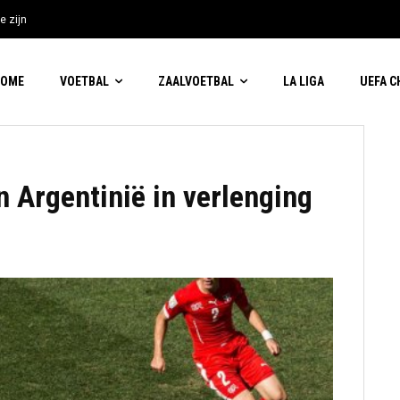
e zijn
HOME
VOETBAL
ZAALVOETBAL
LA LIGA
UEFA 
 Argentinië in verlenging