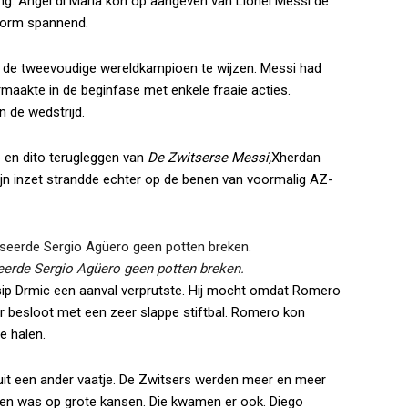
ing. Ángel dí María kon op aangeven van Lionel Messi de
enorm spannend.
an de tweevoudige wereldkampioen te wijzen. Messi had
maakte in de beginfase met enkele fraaie acties.
n de wedstrijd.
e en dito terugleggen van
De Zwitserse Messi,
Xherdan
Zijn inzet strandde echter op de benen van voormalig AZ-
eerde Sergio Agüero geen potten breken.
osip Drmic een aanval verprutste. Hij mocht omdat Romero
ar besloot met een zeer slappe stiftbal. Romero kon
e halen.
a uit een ander vaatje. De Zwitsers werden meer en meer
ten was op grote kansen. Die kwamen er ook. Diego