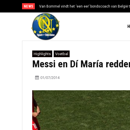
NEWS
Van Bommel vindt het ‘een eer’ bondscoach van België t
Highlights
Voetbal
Messi en Dí María redden
01/07/2014