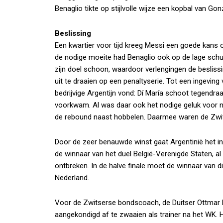
Benaglio tikte op stijlvolle wijze een kopbal van Gonz
Beslissing
Een kwartier voor tijd kreeg Messi een goede kans om
de nodige moeite had Benaglio ook op de lage schui
zijn doel schoon, waardoor verlengingen de besliss
uit te draaien op een penaltyserie. Tot een ingeving
bedrijvige Argentijn vond: Dí María schoot tegendra
voorkwam. Al was daar ook het nodige geluk voor no
de rebound naast hobbelen. Daarmee waren de Zwi
Door de zeer benauwde winst gaat Argentinië het in
de winnaar van het duel België-Verenigde Staten, a
ontbreken. In de halve finale moet de winnaar van d
Nederland.
Voor de Zwitserse bondscoach, de Duitser Ottmar Hit
aangekondigd af te zwaaien als trainer na het WK. H