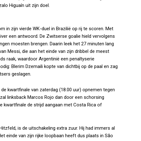
alo Higuaín uit zijn doel.
 in zijn vierde WK-duel in Brazilië op rij te scoren. Met
ver een antwoord. De Zwitserse goalie hield vervolgens
ingen moesten brengen. Daarin leek het 27 minuten lang
 van Messi, die aan het einde van zijn dribbel de meest
ads raak, waardoor Argentinië een penaltyserie
dig: Blerim Dzemaili kopte van dichtbij op de paal en zag
tsers geslagen.
 de kwartfinale van zaterdag (18.00 uur) opnemen tegen
l zal linksback Marcos Rojo dan door een schorsing
ie kwartfinale de strijd aangaan met Costa Rica of
zfeld, is de uitschakeling extra zuur. Hij had immers al
et einde van zijn rijke loopbaan heeft dus plaats in São