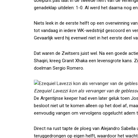
doelpunt pas laat in de tweede helft van de verleng
genadeklap uitdelen: 1-0. Al werd het daarna nog 
Niets leek in de eerste helft op een overwinning v
tot vandaag in iedere WK-wedstrijd gescoord en ver
Gevaarlijk werd hij evenwel niet in het eerste deel va
Dat waren de Zwitsers juist wel. Na een goede acti
Shaqiri, kreeg Granit Xhaka een levensgrote kans. 
doelman Sergio Romero.
Ezequiel Lavezzi kon als vervanger van de gebless
De Argentijnse keeper had even later geluk toen J
besloot niet uit te komen alleen op het doel af, ma
eenvoudig vangen om vervolgens opgelucht adem t
Direct na rust tapte de ploeg van Alejandro Sabell
teruggedrongen op eigen helft, waardoor het wach