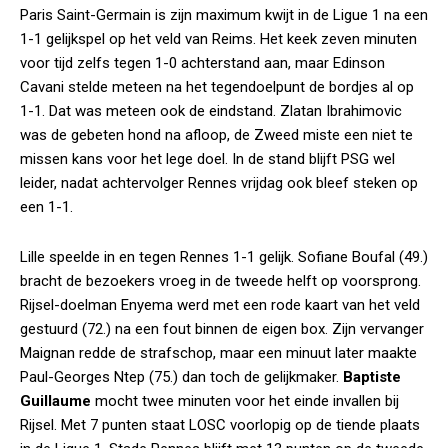
Paris Saint-Germain is zijn maximum kwijt in de Ligue 1 na een
1-1 gelijkspel op het veld van Reims. Het keek zeven minuten
voor tijd zelfs tegen 1-0 achterstand aan, maar Edinson
Cavani stelde meteen na het tegendoelpunt de bordjes al op
1-1. Dat was meteen ook de eindstand. Zlatan Ibrahimovic
was de gebeten hond na afloop, de Zweed miste een niet te
missen kans voor het lege doel. In de stand blijft PSG wel
leider, nadat achtervolger Rennes vrijdag ook bleef steken op
een 1-1.
Lille speelde in en tegen Rennes 1-1 gelijk. Sofiane Boufal (49.)
bracht de bezoekers vroeg in de tweede helft op voorsprong.
Rijsel-doelman Enyema werd met een rode kaart van het veld
gestuurd (72.) na een fout binnen de eigen box. Zijn vervanger
Maignan redde de strafschop, maar een minuut later maakte
Paul-Georges Ntep (75.) dan toch de gelijkmaker.
Baptiste
Guillaume
mocht twee minuten voor het einde invallen bij
Rijsel. Met 7 punten staat LOSC voorlopig op de tiende plaats