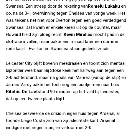
Swansea. Een streep door de rekening van
Romelu Lukaku
en
co, na de 3-1 overwinning tegen Chelsea van vorige week. Het
was telkens net niet voor Everton tegen een goed verdedigend
Swansea. Dat kwam er enkele keren uit op de counter, maar
Howard hield zijn ploeg recht.
Kevin Mirallas
mocht pas in de
slotfase invallen, maar pakte één minuut later een domme
rode kaart . Everton en Swansea staan gedeeld zesde.
Leicester City blijft bovenin meedraaien en toont zich mentaal
bijzonder weerbaar. Bij Stoke keek het halfweg aan tegen een
2-0 achterstand, maar na goals van Mahrez (vanop de stip) en
James Vardy pakte het toch nog een puntje mee naar huis.
Ritchie De Laet
stond 90 minuten op het veld bij Leicester,
dat op een tweede plaats blijft.
Chelsea bezweerde de crisis in eigen huis tegen Arsenal, al
toonde Diego Costa zich van zijn slechtste kant. Arsenal
eindigde met negen man, en verloor met 2-0.