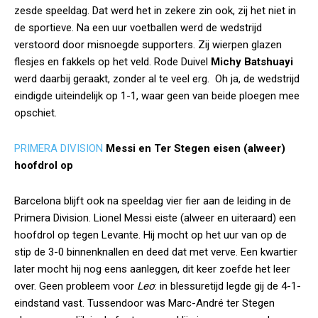
zesde speeldag. Dat werd het in zekere zin ook, zij het niet in
de sportieve. Na een uur voetballen werd de wedstrijd
verstoord door misnoegde supporters. Zij wierpen glazen
flesjes en fakkels op het veld. Rode Duivel
Michy Batshuayi
werd daarbij geraakt, zonder al te veel erg. Oh ja, de wedstrijd
eindigde uiteindelijk op 1-1, waar geen van beide ploegen mee
opschiet.
PRIMERA DIVISION
Messi en Ter Stegen eisen (alweer)
hoofdrol op
Barcelona blijft ook na speeldag vier fier aan de leiding in de
Primera Division. Lionel Messi eiste (alweer en uiteraard) een
hoofdrol op tegen Levante. Hij mocht op het uur van op de
stip de 3-0 binnenknallen en deed dat met verve. Een kwartier
later mocht hij nog eens aanleggen, dit keer zoefde het leer
over. Geen probleem voor
Leo
: in blessuretijd legde gij de 4-1-
eindstand vast. Tussendoor was Marc-André ter Stegen