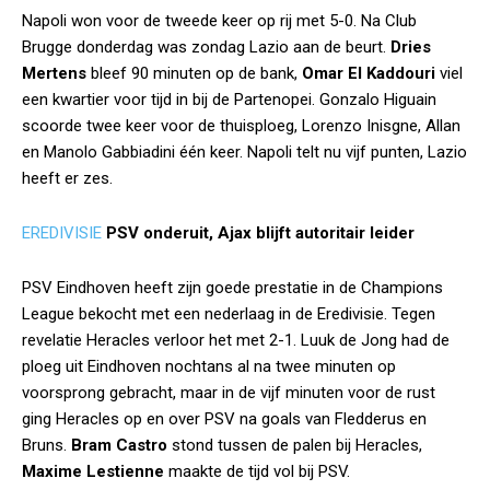
Napoli won voor de tweede keer op rij met 5-0. Na Club
Brugge donderdag was zondag Lazio aan de beurt.
Dries
Mertens
bleef 90 minuten op de bank,
Omar El Kaddouri
viel
een kwartier voor tijd in bij de Partenopei. Gonzalo Higuain
scoorde twee keer voor de thuisploeg, Lorenzo Inisgne, Allan
en Manolo Gabbiadini één keer. Napoli telt nu vijf punten, Lazio
heeft er zes.
EREDIVISIE
PSV onderuit,
Ajax blijft autoritair leider
PSV Eindhoven heeft zijn goede prestatie in de Champions
League bekocht met een nederlaag in de Eredivisie. Tegen
revelatie Heracles verloor het met 2-1. Luuk de Jong had de
ploeg uit Eindhoven nochtans al na twee minuten op
voorsprong gebracht, maar in de vijf minuten voor de rust
ging Heracles op en over PSV na goals van Fledderus en
Bruns.
Bram Castro
stond tussen de palen bij Heracles,
Maxime Lestienne
maakte de tijd vol bij PSV.