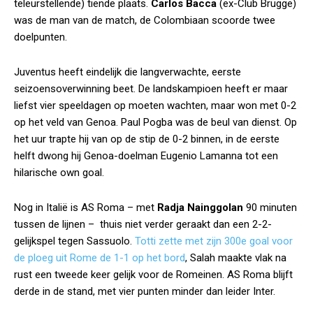
teleurstellende) tiende plaats.
Carlos Bacca
(ex-Club Brugge)
was de man van de match, de Colombiaan scoorde twee
doelpunten.
Juventus heeft eindelijk die langverwachte, eerste
seizoensoverwinning beet. De landskampioen heeft er maar
liefst vier speeldagen op moeten wachten, maar won met 0-2
op het veld van Genoa. Paul Pogba was de beul van dienst. Op
het uur trapte hij van op de stip de 0-2 binnen, in de eerste
helft dwong hij Genoa-doelman Eugenio Lamanna tot een
hilarische own goal.
Nog in Italië is AS Roma – met
Radja Nainggolan
90 minuten
tussen de lijnen – thuis niet verder geraakt dan een 2-2-
gelijkspel tegen Sassuolo.
Totti zette met zijn 300e goal voor
de ploeg uit Rome de 1-1 op het bord
, Salah maakte vlak na
rust een tweede keer gelijk voor de Romeinen. AS Roma blijft
derde in de stand, met vier punten minder dan leider Inter.