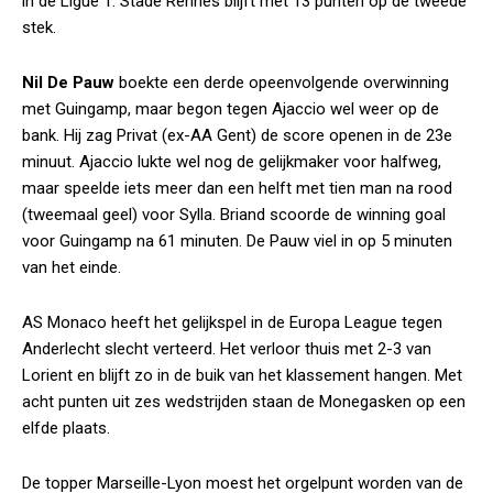
in de Ligue 1. Stade Rennes blijft met 13 punten op de tweede
stek.
Nil De Pauw
boekte een derde opeenvolgende overwinning
met Guingamp, maar begon tegen Ajaccio wel weer op de
bank. Hij zag Privat (ex-AA Gent) de score openen in de 23e
minuut. Ajaccio lukte wel nog de gelijkmaker voor halfweg,
maar speelde iets meer dan een helft met tien man na rood
(tweemaal geel) voor Sylla. Briand scoorde de winning goal
voor Guingamp na 61 minuten. De Pauw viel in op 5 minuten
van het einde.
AS Monaco heeft het gelijkspel in de Europa League tegen
Anderlecht slecht verteerd. Het verloor thuis met 2-3 van
Lorient en blijft zo in de buik van het klassement hangen. Met
acht punten uit zes wedstrijden staan de Monegasken op een
elfde plaats.
De topper Marseille-Lyon moest het orgelpunt worden van de