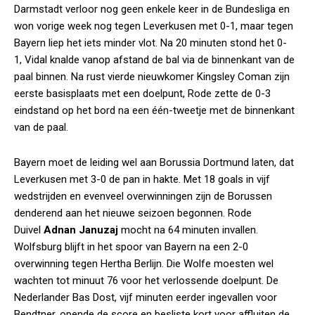
Darmstadt verloor nog geen enkele keer in de Bundesliga en
won vorige week nog tegen Leverkusen met 0-1, maar tegen
Bayern liep het iets minder vlot. Na 20 minuten stond het 0-
1, Vidal knalde vanop afstand de bal via de binnenkant van de
paal binnen. Na rust vierde nieuwkomer Kingsley Coman zijn
eerste basisplaats met een doelpunt, Rode zette de 0-3
eindstand op het bord na een één-tweetje met de binnenkant
van de paal.
Bayern moet de leiding wel aan Borussia Dortmund laten, dat
Leverkusen met 3-0 de pan in hakte. Met 18 goals in vijf
wedstrijden en evenveel overwinningen zijn de Borussen
denderend aan het nieuwe seizoen begonnen. Rode
Duivel
Adnan Januzaj
mocht na 64 minuten invallen.
Wolfsburg blijft in het spoor van Bayern na een 2-0
overwinning tegen Hertha Berlijn. Die Wolfe moesten wel
wachten tot minuut 76 voor het verlossende doelpunt. De
Nederlander Bas Dost, vijf minuten eerder ingevallen voor
Bendtner, opende de score en besliste kort voor affluiten de