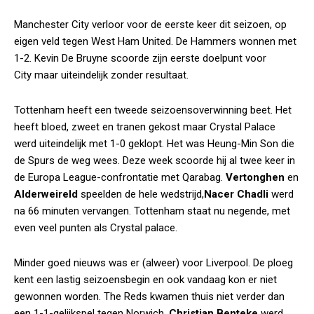
Manchester City verloor voor de eerste keer dit seizoen, op
eigen veld tegen West Ham United. De Hammers wonnen met
1-2. Kevin De Bruyne scoorde zijn eerste doelpunt voor
City maar uiteindelijk zonder resultaat.
Tottenham heeft een tweede seizoensoverwinning beet. Het
heeft bloed, zweet en tranen gekost maar Crystal Palace
werd uiteindelijk met 1-0 geklopt. Het was Heung-Min Son die
de Spurs de weg wees. Deze week scoorde hij al twee keer in
de Europa League-confrontatie met Qarabag.
Vertonghen
en
Alderweireld
speelden de hele wedstrijd,
Nacer Chadli
werd
na 66 minuten vervangen. Tottenham staat nu negende, met
even veel punten als Crystal palace.
Minder goed nieuws was er (alweer) voor Liverpool. De ploeg
kent een lastig seizoensbegin en ook vandaag kon er niet
gewonnen worden. The Reds kwamen thuis niet verder dan
een 1-1-gelijkspel tegen Norwich.
Christian Benteke
werd