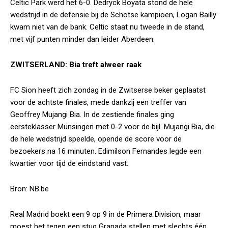
Celtic Park werd het 6-0. Dedryck Boyata stond de hele
wedstrijd in de defensie bij de Schotse kampioen, Logan Bailly
kwam niet van de bank. Celtic staat nu tweede in de stand,
met vijf punten minder dan leider Aberdeen.
ZWITSERLAND: Bia treft alweer raak
FC Sion heeft zich zondag in de Zwitserse beker geplaatst
voor de achtste finales, mede dankzij een treffer van
Geoffrey Mujangi Bia. In de zestiende finales ging
eersteklasser Münsingen met 0-2 voor de bijl. Mujangi Bia, die
de hele wedstrijd speelde, opende de score voor de
bezoekers na 16 minuten. Edimilson Fernandes legde een
kwartier voor tijd de eindstand vast.
Bron: NB.be
Real Madrid boekt een 9 op 9 in de Primera Division, maar
moest het tegen een stug Granada stellen met slechts één