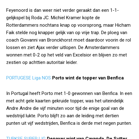
Feyenoord is dan weer niet verder geraakt dan een 1-1-
gelijkspel bij Roda JC. Michiel Kramer kopte de
Rotterdammers nochtans knap op voorsprong, maar Hicham
Faik stelde nog knapper gelijk van op vrije trap. De ploeg van
coach Giovanni van Bronckhorst moet daardoor voorin de rol
lossen en ziet Ajax verder uitlopen. De Amsterdammers
wonnen met 0-2 op het veld van Excelsior en blijven zo met
zestien op achttien autoritair leider.
PORTUGESE Liga NOS
Porto wint de topper van Benfica
In Portugal heeft Porto met 1-0 gewonnen van Benfica. In een
met acht gele kaarten gekruide topper, was het uiteindelijk
Andre Andre die vijf minuten voor tijd de enige goal van de
wedstrijd lukte. Porto blijft zo aan de leiding met dertien
punten uit vijf wedstrijden, Benfica is derde met negen punten.
TURKSE SUPER LIG
Denayer wint van Cavanda, De Sutter