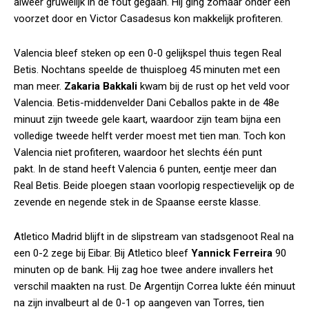
alweer gruwelijk in de fout gegaan. Hij ging zomaar onder een
voorzet door en Victor Casadesus kon makkelijk profiteren.
Valencia bleef steken op een 0-0 gelijkspel thuis tegen Real
Betis. Nochtans speelde de thuisploeg 45 minuten met een
man meer.
Zakaria Bakkali
kwam bij de rust op het veld voor
Valencia. Betis-middenvelder Dani Ceballos pakte in de 48e
minuut zijn tweede gele kaart, waardoor zijn team bijna een
volledige tweede helft verder moest met tien man. Toch kon
Valencia niet profiteren, waardoor het slechts één punt
pakt. In de stand heeft Valencia 6 punten, eentje meer dan
Real Betis. Beide ploegen staan voorlopig respectievelijk op de
zevende en negende stek in de Spaanse eerste klasse.
Atletico Madrid blijft in de slipstream van stadsgenoot Real na
een 0-2 zege bij Eibar. Bij Atletico bleef
Yannick Ferreira
90
minuten op de bank. Hij zag hoe twee andere invallers het
verschil maakten na rust. De Argentijn Correa lukte één minuut
na zijn invalbeurt al de 0-1 op aangeven van Torres, tien