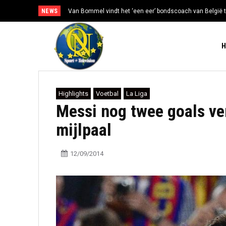
NEWS
Van Bommel vindt het ‘een eer’ bondscoach van België t
Highlights
Voetbal
La Liga
Messi nog twee goals ve
mijlpaal
12/09/2014