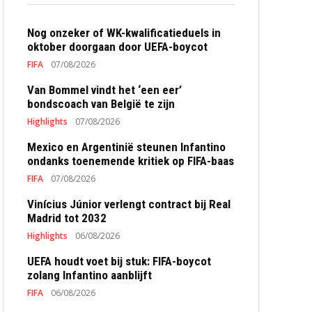
Nog onzeker of WK-kwalificatieduels in
oktober doorgaan door UEFA-boycot
FIFA
07/08/2026
Van Bommel vindt het ‘een eer’
bondscoach van België te zijn
Highlights
07/08/2026
Mexico en Argentinië steunen Infantino
ondanks toenemende kritiek op FIFA-baas
FIFA
07/08/2026
Vinícius Júnior verlengt contract bij Real
Madrid tot 2032
Highlights
06/08/2026
UEFA houdt voet bij stuk: FIFA-boycot
zolang Infantino aanblijft
FIFA
06/08/2026