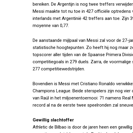
bereiken. De Argentijn is nog twee treffers verwijder
Messi maakte tot nu toe in 427 officiële optredens
interlands met Argentinië 42 treffers aan toe. Zijn 
moyenne van 0,77.
De aanstaande mijlpaal van Messi zal voor de 27-ja
statistische hoogtepunten. Zo heeft hij nog maar z
topscorer aller tijden van de Spaanse Primera Divisi
competitiegoals in 279 duels. Zarra, de voormalige s
277 competitiewedstrijden.
Bovendien is Messi met Cristiano Ronaldo verwikkeld
Champions League. Beide sterspelers zijn nog vier 
van Raúl in het miljoenentoernooi: 71 namens Real M
record al na de eerste twee speelronden zal sneuve
Gewillig slachtoffer
Athletic de Bilbao is door de jaren heen een gewill