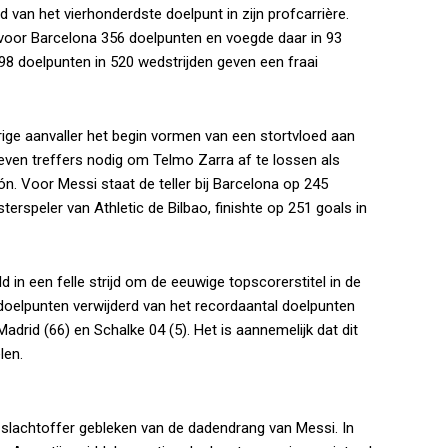
d van het vierhonderdste doelpunt in zijn profcarrière.
 voor Barcelona 356 doelpunten en voegde daar in 93
398 doelpunten in 520 wedstrijden geven een fraai
rige aanvaller het begin vormen van een stortvloed aan
even treffers nodig om Telmo Zarra af te lossen als
ón. Voor Messi staat de teller bij Barcelona op 245
terspeler van Athletic de Bilbao, finishte op 251 goals in
 in een felle strijd om de eeuwige topscorerstitel in de
doelpunten verwijderd van het recordaantal doelpunten
adrid (66) en Schalke 04 (5). Het is aannemelijk dat dit
len.
ig slachtoffer gebleken van de dadendrang van Messi. In