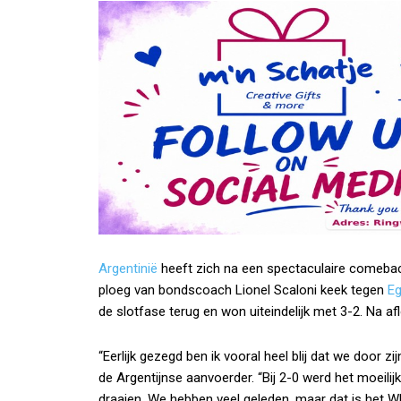
Argentinië
heeft zich na een spectaculaire comebac
ploeg van bondscoach Lionel Scaloni keek tegen
Eg
de slotfase terug en won uiteindelijk met 3-2. Na a
“Eerlijk gezegd ben ik vooral heel blij dat we door
de Argentijnse aanvoerder. “Bij 2-0 werd het moeili
draaien. We hebben veel geleden, maar dat is het WK. E