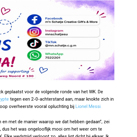
k geplaatst voor de volgende ronde van het WK. De
ypte
tegen een 2-0-achterstand aan, maar knokte zich in
floop overheerste vooral opluchting bij
Lionel Messi.
 zijn en met de manier waarop we dat hebben gedaan”, zei
jk, dus het was ongelooflijk mooi om het weer om te
lke wedstrijd verloopt zo, alles ligt dicht bij elkaar. Ik