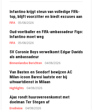
Infantino krijgt steun van volledige FIFA-
top, blijft voorzitter en biedt excuses aan
FIFA
05/08/2026
Oud-voetballer en FIFA-ambassadeur Figo:
Infantino moet weg
FIFA
05/08/2026
SV Coronie Boys verwelkomt Edgar Davids
als ambassadeur
Binnenlandse Berichten
04/08/2026
Van Basten en Seedorf bewijzen AC
Milan-icoon Baresi laatste eer bij
uitvaartdienst in Milaan
Highlights
04/08/2026
Ajax rondt huurovereenkomst met
doelman Ter Stegen af
Eredivisie
04/08/2026