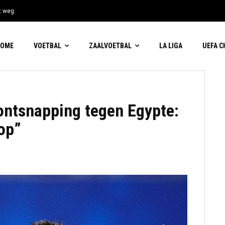
t weg
HOME
VOETBAL
ZAALVOETBAL
LA LIGA
UEFA 
ontsnapping tegen Egypte:
op”