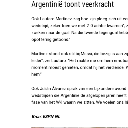
Argentinië toont veerkracht
Ook Lautaro Martínez zag hoe zijn ploeg zich uit een
wedstrijd, zeker toen we met 2-0 achter kwamen”, ze
zoeken naar de goal. Na die tweede tegengoal hebbe
opoffering getoond.”
Martínez stond ook stil bij Messi, die bezig is aan z
leider”, zei Lautaro. “Het raakte me om hem emotione
moment moest genieten, omdat hij het verdiende. We
hem.”
Ook Julián Álvarez sprak van een bijzondere avond vo
wedstrijden die Argentinië de afgelopen jaren heeft 
fase van het WK waarin we zitten. We voelen ons hi
Bron: ESPN NL