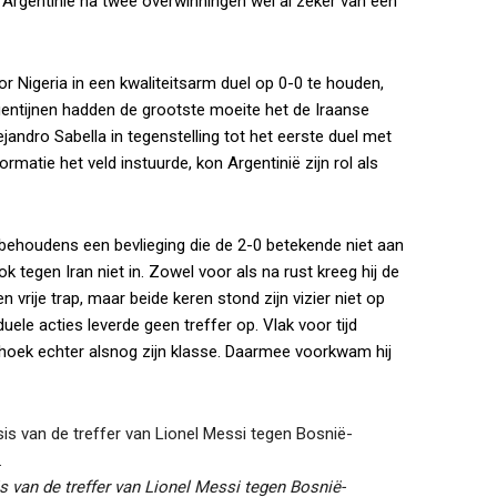
rgentinië na twee overwinningen wel al zeker van een
or Nigeria in een kwaliteitsarm duel op 0-0 te houden,
gentijnen hadden de grootste moeite het de Iraanse
andro Sabella in tegenstelling tot het eerste duel met
rmatie het veld instuurde, kon Argentinië zijn rol als
 behoudens een bevlieging die de 2-0 betekende niet aan
 tegen Iran niet in. Zowel voor als na rust kreeg hij de
n vrije trap, maar beide keren stond zijn vizier niet op
ele acties leverde geen treffer op. Vlak voor tijd
hoek echter alsnog zijn klasse. Daarmee voorkwam hij
s van de treffer van Lionel Messi tegen Bosnië-