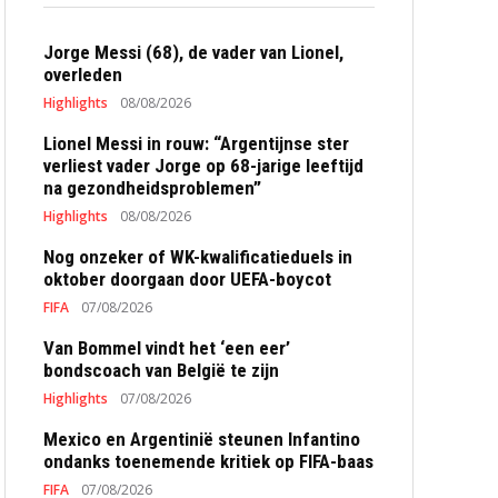
Jorge Messi (68), de vader van Lionel,
overleden
Highlights
08/08/2026
Lionel Messi in rouw: “Argentijnse ster
verliest vader Jorge op 68-jarige leeftijd
na gezondheidsproblemen”
Highlights
08/08/2026
Nog onzeker of WK-kwalificatieduels in
oktober doorgaan door UEFA-boycot
FIFA
07/08/2026
Van Bommel vindt het ‘een eer’
bondscoach van België te zijn
Highlights
07/08/2026
Mexico en Argentinië steunen Infantino
ondanks toenemende kritiek op FIFA-baas
FIFA
07/08/2026