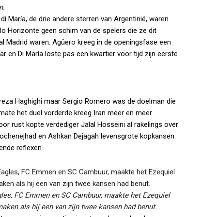
n.
i María, de drie andere sterren van Argentinië, waren
 Horizonte geen schim van de spelers die ze dit
eal Madrid waren. Agüero kreeg in de openingsfase een
 en Di María loste pas een kwartier voor tijd zijn eerste
 Alireza Haghighi maar Sergio Romero was de doelman die
mate het duel vorderde kreeg Iran meer en meer
r rust kopte verdediger Jalal Hosseini al rakelings over
hoochenejhad en Ashkan Dejagah levensgrote kopkansen.
ende reflexen.
gles, FC Emmen en SC Cambuur, maakte het Ezequiel
maken als hij een van zijn twee kansen had benut.