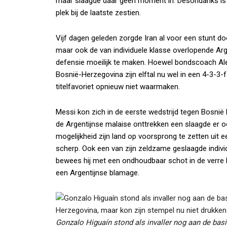
maar slaagde daar geen moment in. Desondanks is A
plek bij de laatste zestien.
Vijf dagen geleden zorgde Iran al voor een stunt do
maar ook de van individuele klasse overlopende Ar
defensie moeilijk te maken. Hoewel bondscoach Alej
Bosnië-Herzegovina zijn elftal nu wel in een 4-3-3-fo
titelfavoriet opnieuw niet waarmaken.
Messi kon zich in de eerste wedstrijd tegen Bosnië
de Argentijnse malaise onttrekken een slaagde er ook
mogelijkheid zijn land op voorsprong te zetten uit ee
scherp. Ook een van zijn zeldzame geslaagde individu
bewees hij met een ondhoudbaar schot in de verre 
een Argentijnse blamage.
Gonzalo Higuaín stond als invaller nog aan de basi