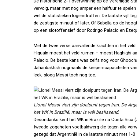
De historische 2-1 overwinning op de Verenigde Sta
vervolg, maar met nog amper een halfuur te spelen 
wel de statistieken logenstraffen. De laatste vijf t
de zestigste minuut of later. Of Sabella op de hoogt
op een slotoffensief door Rodrigo Palacio en Ezequ
Met de twee verse aanvallende krachten in het vel
Higuaín moest het veld ruimen – moest Haghighi aan
Palacio. De beste kans was zelfs nog voor Ghoochann
Jahanbakhsh nogmaals de keeperscapaciteiten van 
leek, sloeg Messi toch nog toe.
Lionel Messi viert zijn doelpunt tegen Iran. De Ar
het WK in Brazilië, maar is wél beslissend.
Desondanks kent het WK in Brazilië na Costa Rica (
tweede zogeheten voetbaldwerg die tegen alle verw
gezegd dat Argentinië in de laatste minuut met 1-