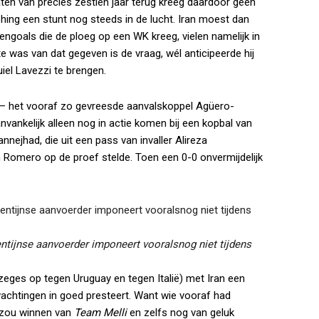
ten van precies zestien jaar terug kreeg daardoor geen
hing een stunt nog steeds in de lucht. Iran moest dan
egengoals die de ploeg op een WK kreeg, vielen namelijk in
e was van dat gegeven is de vraag, wél anticipeerde hij
iel Lavezzi te brengen.
d – het vooraf zo gevreesde aanvalskoppel Agüero-
vankelijk alleen nog in actie komen bij een kopbal van
ejhad, die uit een pass van invaller Alireza
Romero op de proef stelde. Toen een 0-0 onvermijdelijk
gentijnse aanvoerder imponeert vooralsnog niet tijdens
zeges op tegen Uruguay en tegen Italië) met Iran een
achtingen in goed presteert. Want wie vooraf had
0 zou winnen van
Team Melli
en zelfs nog van geluk