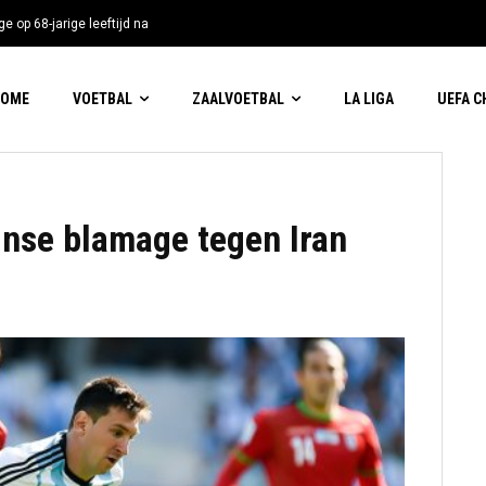
e op 68-jarige leeftijd na
HOME
VOETBAL
ZAALVOETBAL
LA LIGA
UEFA 
nse blamage tegen Iran