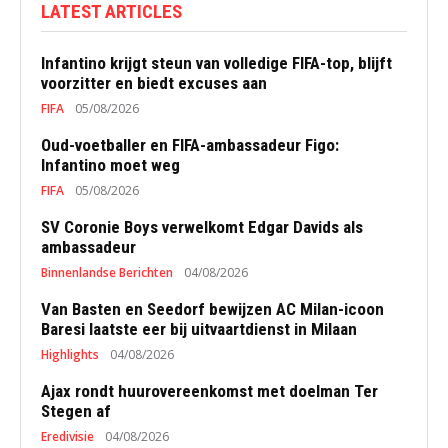
LATEST ARTICLES
Infantino krijgt steun van volledige FIFA-top, blijft
voorzitter en biedt excuses aan
FIFA
05/08/2026
Oud-voetballer en FIFA-ambassadeur Figo:
Infantino moet weg
FIFA
05/08/2026
SV Coronie Boys verwelkomt Edgar Davids als
ambassadeur
Binnenlandse Berichten
04/08/2026
Van Basten en Seedorf bewijzen AC Milan-icoon
Baresi laatste eer bij uitvaartdienst in Milaan
Highlights
04/08/2026
Ajax rondt huurovereenkomst met doelman Ter
Stegen af
Eredivisie
04/08/2026