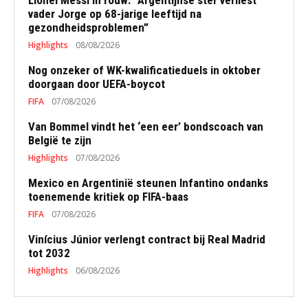
Lionel Messi in rouw: “Argentijnse ster verliest
vader Jorge op 68-jarige leeftijd na
gezondheidsproblemen”
Highlights
08/08/2026
Nog onzeker of WK-kwalificatieduels in oktober
doorgaan door UEFA-boycot
FIFA
07/08/2026
Van Bommel vindt het ‘een eer’ bondscoach van
België te zijn
Highlights
07/08/2026
Mexico en Argentinië steunen Infantino ondanks
toenemende kritiek op FIFA-baas
FIFA
07/08/2026
Vinícius Júnior verlengt contract bij Real Madrid
tot 2032
Highlights
06/08/2026