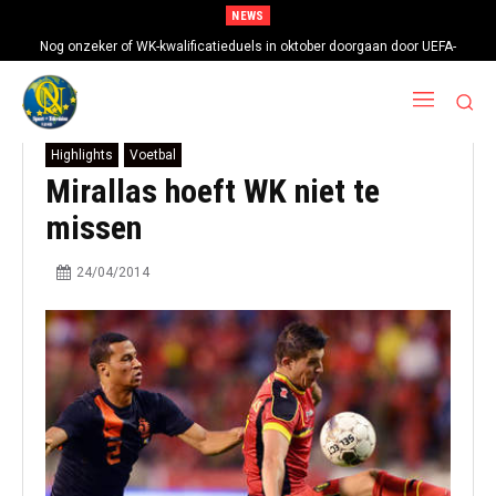
NEWS
Nog onzeker of WK-kwalificatieduels in oktober doorgaan door UEFA-
boycot
Highlights
Voetbal
Mirallas hoeft WK niet te
missen
24/04/2014