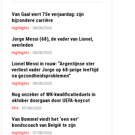
Van Gaal viert 75e verjaardag: zijn
bijzondere carrière
Highlights
08/08/2026
Jorge Messi (68), de vader van Lionel,
overleden
Highlights
08/08/2026
Lionel Messi in rouw: “Argentijnse ster
verliest vader Jorge op 68-jarige leeftijd
na gezondheidsproblemen”
Highlights
08/08/2026
Nog onzeker of WK-kwalificatieduels in
oktober doorgaan door UEFA-boycot
FIFA
07/08/2026
Van Bommel vindt het ‘een eer’
bondscoach van België te zijn
Highlights
07/08/2026