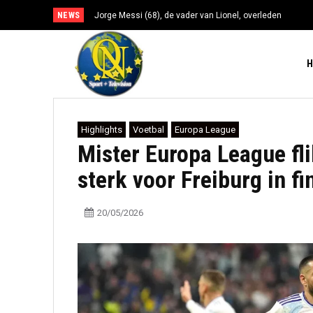
NEWS
Jorge Messi (68), de vader van Lionel, overleden
Highlights
Voetbal
Europa League
Mister Europa League flik
sterk voor Freiburg in fi
20/05/2026