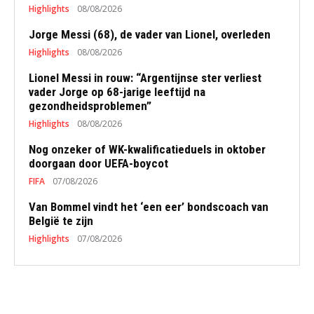
Highlights
08/08/2026
Jorge Messi (68), de vader van Lionel, overleden
Highlights
08/08/2026
Lionel Messi in rouw: “Argentijnse ster verliest
vader Jorge op 68-jarige leeftijd na
gezondheidsproblemen”
Highlights
08/08/2026
Nog onzeker of WK-kwalificatieduels in oktober
doorgaan door UEFA-boycot
FIFA
07/08/2026
Van Bommel vindt het ‘een eer’ bondscoach van
België te zijn
Highlights
07/08/2026