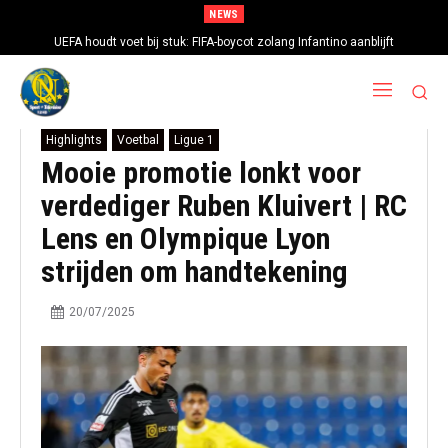
NEWS
UEFA houdt voet bij stuk: FIFA-boycot zolang Infantino aanblijft
Highlights
Voetbal
Ligue 1
Mooie promotie lonkt voor
verdediger Ruben Kluivert | RC
Lens en Olympique Lyon
strijden om handtekening
20/07/2025