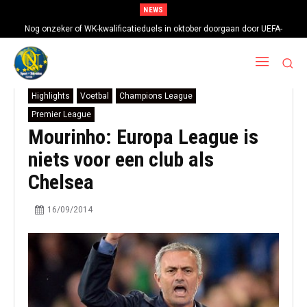
NEWS
Nog onzeker of WK-kwalificatieduels in oktober doorgaan door UEFA-
boycot
Highlights
Voetbal
Champions League
Premier League
Mourinho: Europa League is
niets voor een club als
Chelsea
16/09/2014