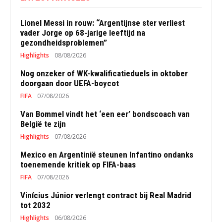
Lionel Messi in rouw: “Argentijnse ster verliest
vader Jorge op 68-jarige leeftijd na
gezondheidsproblemen”
Highlights
08/08/2026
Nog onzeker of WK-kwalificatieduels in oktober
doorgaan door UEFA-boycot
FIFA
07/08/2026
Van Bommel vindt het ‘een eer’ bondscoach van
België te zijn
Highlights
07/08/2026
Mexico en Argentinië steunen Infantino ondanks
toenemende kritiek op FIFA-baas
FIFA
07/08/2026
Vinícius Júnior verlengt contract bij Real Madrid
tot 2032
Highlights
06/08/2026