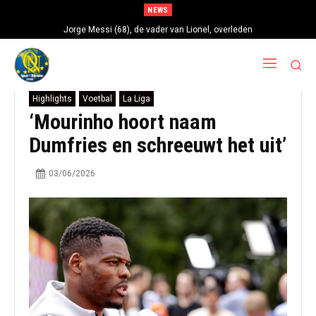
NEWS
Jorge Messi (68), de vader van Lionel, overleden
Highlights
Voetbal
La Liga
‘Mourinho hoort naam
Dumfries en schreeuwt het uit’
03/06/2026