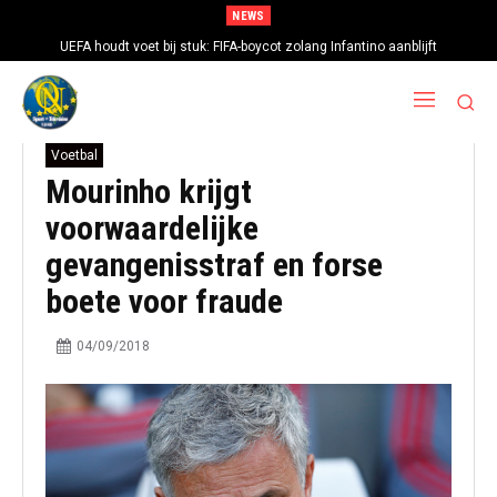
NEWS
UEFA houdt voet bij stuk: FIFA-boycot zolang Infantino aanblijft
Voetbal
Mourinho krijgt
voorwaardelijke
gevangenisstraf en forse
boete voor fraude
04/09/2018