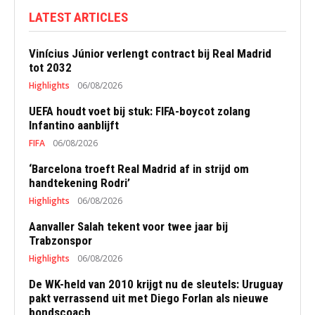
LATEST ARTICLES
Vinícius Júnior verlengt contract bij Real Madrid
tot 2032
Highlights
06/08/2026
UEFA houdt voet bij stuk: FIFA-boycot zolang
Infantino aanblijft
FIFA
06/08/2026
‘Barcelona troeft Real Madrid af in strijd om
handtekening Rodri’
Highlights
06/08/2026
Aanvaller Salah tekent voor twee jaar bij
Trabzonspor
Highlights
06/08/2026
De WK-held van 2010 krijgt nu de sleutels: Uruguay
pakt verrassend uit met Diego Forlan als nieuwe
bondscoach