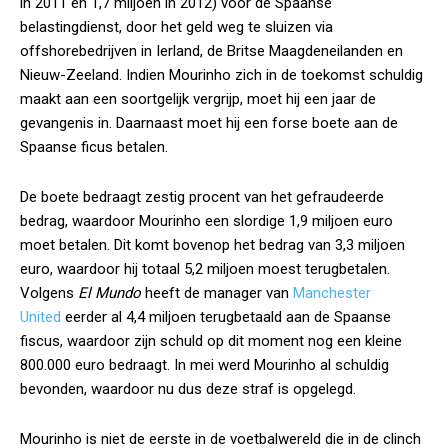
in 2011 en 1,7 miljoen in 2012) voor de Spaanse
belastingdienst, door het geld weg te sluizen via
offshorebedrijven in Ierland, de Britse Maagdeneilanden en
Nieuw-Zeeland. Indien Mourinho zich in de toekomst schuldig
maakt aan een soortgelijk vergrijp, moet hij een jaar de
gevangenis in. Daarnaast moet hij een forse boete aan de
Spaanse ficus betalen.
De boete bedraagt zestig procent van het gefraudeerde
bedrag, waardoor Mourinho een slordige 1,9 miljoen euro
moet betalen. Dit komt bovenop het bedrag van 3,3 miljoen
euro, waardoor hij totaal 5,2 miljoen moest terugbetalen.
Volgens
El Mundo
heeft de manager van
Manchester
United
eerder al 4,4 miljoen terugbetaald aan de Spaanse
fiscus, waardoor zijn schuld op dit moment nog een kleine
800.000 euro bedraagt. In mei werd Mourinho al schuldig
bevonden, waardoor nu dus deze straf is opgelegd.
Mourinho is niet de eerste in de voetbalwereld die in de clinch