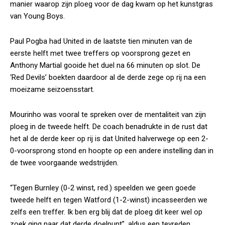
manier waarop zijn ploeg voor de dag kwam op het kunstgras
van Young Boys.
Paul Pogba had United in de laatste tien minuten van de
eerste helft met twee treffers op voorsprong gezet en
Anthony Martial gooide het duel na 66 minuten op slot. De
‘Red Devils’ boekten daardoor al de derde zege op rij na een
moeizame seizoensstart.
Mourinho was vooral te spreken over de mentaliteit van zijn
ploeg in de tweede helft. De coach benadrukte in de rust dat
het al de derde keer op rij is dat United halverwege op een 2-
0-voorsprong stond en hoopte op een andere instelling dan in
de twee voorgaande wedstrijden.
“Tegen Burnley (0-2 winst, red.) speelden we geen goede
tweede helft en tegen Watford (1-2-winst) incasseerden we
zelfs een treffer. Ik ben erg blij dat de ploeg dit keer wel op
zoek ging naar dat derde doelpunt”, aldus een tevreden