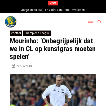
NEWS
Jorge Messi (68), de vader van Lionel, overleden
Voetbal
Champions League
Mourinho: ‘Onbegrijpelijk dat
we in CL op kunstgras moeten
spelen’
20/09/2018