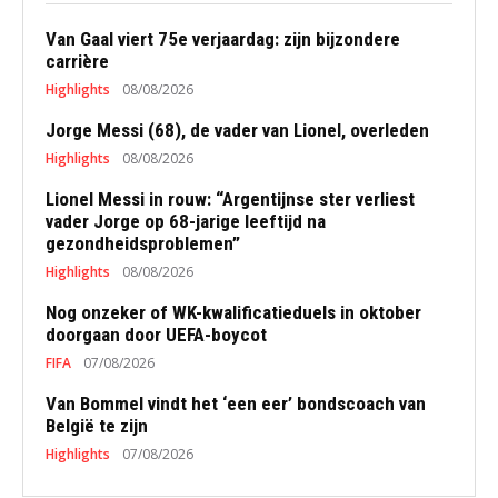
Van Gaal viert 75e verjaardag: zijn bijzondere
carrière
Highlights
08/08/2026
Jorge Messi (68), de vader van Lionel, overleden
Highlights
08/08/2026
Lionel Messi in rouw: “Argentijnse ster verliest
vader Jorge op 68-jarige leeftijd na
gezondheidsproblemen”
Highlights
08/08/2026
Nog onzeker of WK-kwalificatieduels in oktober
doorgaan door UEFA-boycot
FIFA
07/08/2026
Van Bommel vindt het ‘een eer’ bondscoach van
België te zijn
Highlights
07/08/2026