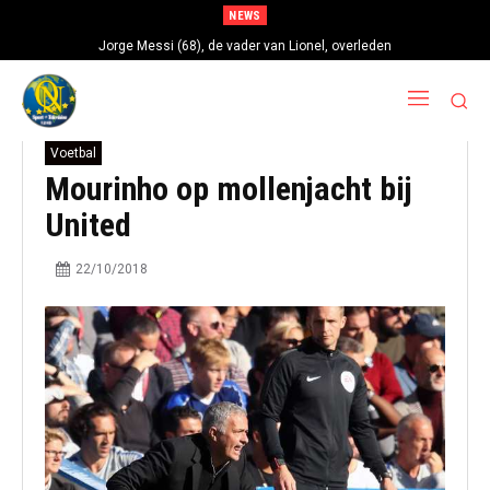
NEWS
Jorge Messi (68), de vader van Lionel, overleden
Voetbal
Mourinho op mollenjacht bij
United
22/10/2018