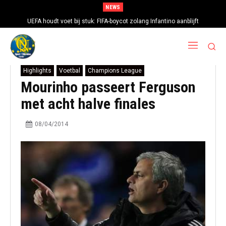
NEWS
UEFA houdt voet bij stuk: FIFA-boycot zolang Infantino aanblijft
Highlights
Voetbal
Champions League
Mourinho passeert Ferguson
met acht halve finales
08/04/2014