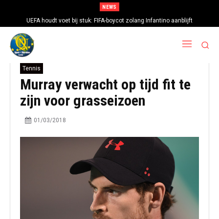
NEWS
UEFA houdt voet bij stuk: FIFA-boycot zolang Infantino aanblijft
Tennis
Murray verwacht op tijd fit te
zijn voor grasseizoen
01/03/2018