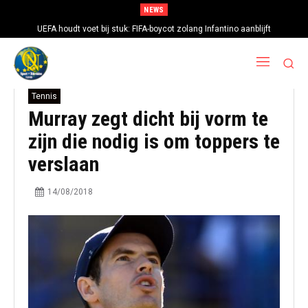
NEWS
UEFA houdt voet bij stuk: FIFA-boycot zolang Infantino aanblijft
Tennis
Murray zegt dicht bij vorm te
zijn die nodig is om toppers te
verslaan
14/08/2018