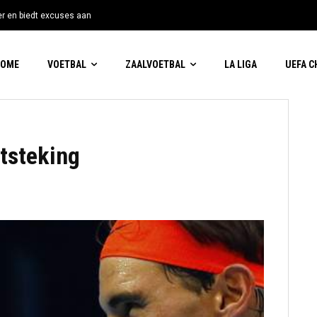
tter en biedt excuses aan
HOME
VOETBAL
ZAALVOETBAL
LA LIGA
UEFA 
tsteking