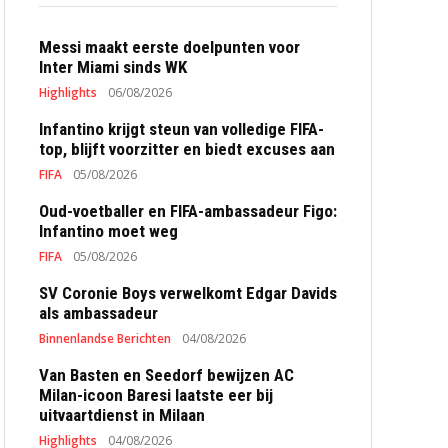
Messi maakt eerste doelpunten voor
Inter Miami sinds WK
Highlights
06/08/2026
Infantino krijgt steun van volledige FIFA-
top, blijft voorzitter en biedt excuses aan
FIFA
05/08/2026
Oud-voetballer en FIFA-ambassadeur Figo:
Infantino moet weg
FIFA
05/08/2026
SV Coronie Boys verwelkomt Edgar Davids
als ambassadeur
Binnenlandse Berichten
04/08/2026
Van Basten en Seedorf bewijzen AC
Milan-icoon Baresi laatste eer bij
uitvaartdienst in Milaan
Highlights
04/08/2026