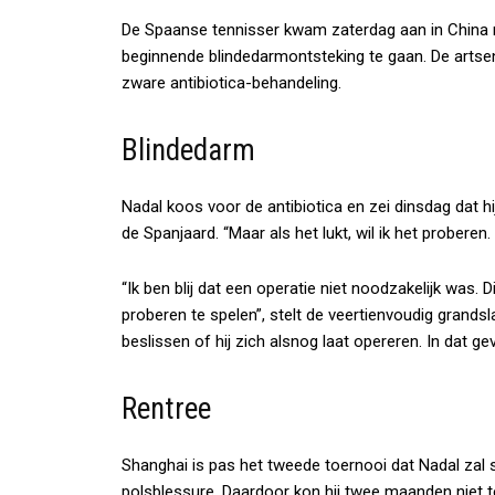
De Spaanse tennisser kwam zaterdag aan in China met
beginnende blindedarmontsteking te gaan. De artse
zware antibiotica-behandeling.
Blindedarm
Nadal koos voor de antibiotica en zei dinsdag dat hij
de Spanjaard. “Maar als het lukt, wil ik het proberen.
“Ik ben blij dat een operatie niet noodzakelijk was.
proberen te spelen”, stelt de veertienvoudig grands
beslissen of hij zich alsnog laat opereren. In dat geva
Rentree
Shanghai is pas het tweede toernooi dat Nadal zal s
polsblessure. Daardoor kon hij twee maanden niet 