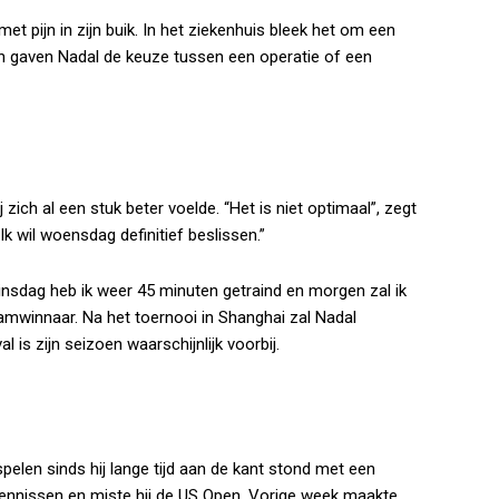
 pijn in zijn buik. In het ziekenhuis bleek het om een
n gaven Nadal de keuze tussen een operatie of een
 zich al een stuk beter voelde. “Het is niet optimaal”, zegt
 Ik wil woensdag definitief beslissen.”
 Dinsdag heb ik weer 45 minuten getraind en morgen zal ik
lamwinnaar. Na het toernooi in Shanghai zal Nadal
l is zijn seizoen waarschijnlijk voorbij.
pelen sinds hij lange tijd aan de kant stond met een
tennissen en miste hij de US Open. Vorige week maakte