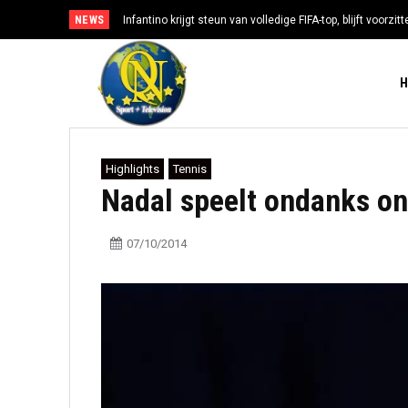
NEWS
Infantino krijgt steun van volledige FIFA-top, blijft voorzi
Highlights
Tennis
Nadal speelt ondanks on
07/10/2014